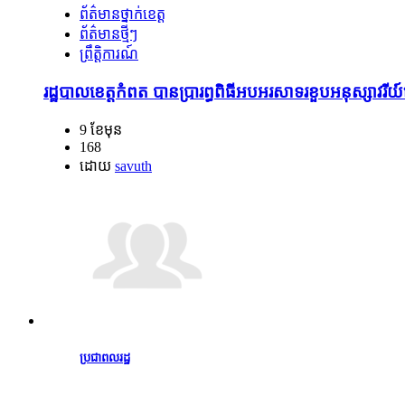
ព័ត៌មានថ្នាក់ខេត្ត
ព័ត៌មានថ្មីៗ
ព្រឹត្តិការណ៍
រដ្ឋបាលខេត្តកំពត បានប្រារព្ធពិធីអបអរសាទរខួបអនុស្សាវរ
9 ខែមុន
168
ដោយ
savuth
ប្រជាពលរដ្ឋ