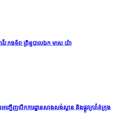
ាសពវីរៈកងទ័ព ព្រិន្ទបាលឯក មាស យ៉ា
ើញបើកការដ្ឋានសាងសង់ស្ពាន និងផ្លូវក្រវ៉ាត់ក្រុង