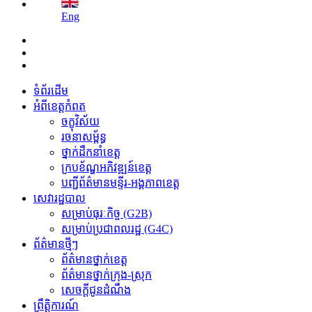
Eng
ទំព័រដើម
អំពីខេត្តកំពត
ចក្ខុវិស័យ
រចនាសម្ព័ន្ធ
ថ្នាក់ដឹកនាំខេត្ត
ក្របខ័ណ្ឌអភិវឌ្ឍន៍ខេត្ត
បញ្ជីព័ត៌មានមន្ទីរ-អង្គភាពខេត្ត
សេវារដ្ឋបាល
សម្រាប់ធុរៈកិច្ច (G2B)
សម្រាប់ប្រជាពលរដ្ឋ (G4C)
ព័ត៌មានថ្មីៗ
ព័ត៌មានថ្នាក់ខេត្ត
ព័ត៌មានថ្នាក់ក្រុង-ស្រុក
សេចក្តីជូនដំណឹង
ព្រឹត្តិការណ៍