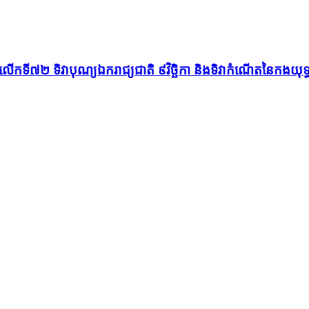
ីយ៍លើកទី៧២ ទិវាបុណ្យឯករាជ្យជាតិ ៩វិច្ឆិកា និងទិវាកំណើតនៃកងយ