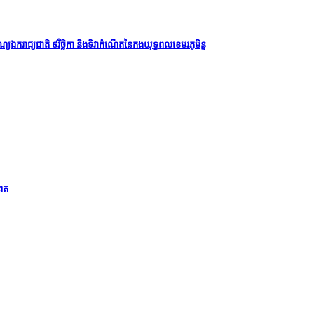
្យឯករាជ្យជាតិ ៩វិច្ឆិកា និងទិវាកំណើតនៃកងយុទ្ធពលខេមរភូមិន្ទ
ំពត