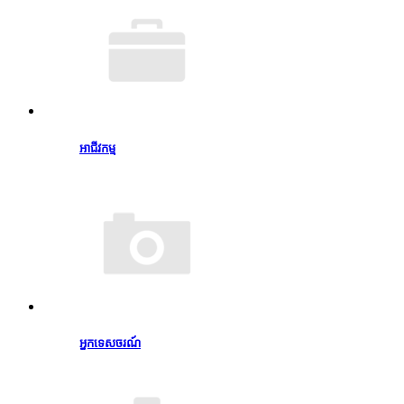
អាជីវកម្ម
អ្នកទេសចរណ៍