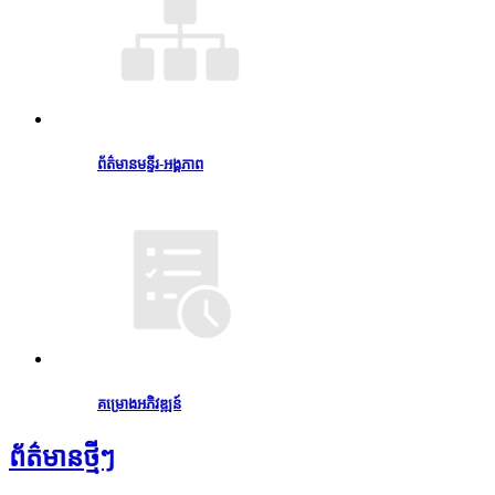
ព័ត៌មានមន្ទីរ-អង្គភាព
គម្រោងអភិវឌ្ឍន៍
ព័ត៌មានថ្មីៗ