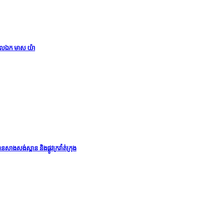
្ទបាលឯក មាស យ៉ា
សង់ស្ពាន និងផ្លូវក្រវ៉ាត់ក្រុង