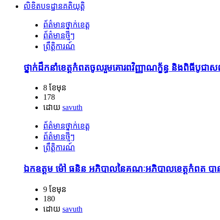
លិខិតបទដ្ឋានគតិយុត្តិ
ព័ត៌មានថ្នាក់ខេត្ត
ព័ត៌មានថ្មីៗ
ព្រឹត្តិការណ៍
ថ្នាក់ដឹកនាំខេត្តកំពតចូលរួមគោរពវិញ្ញាណក្ខ័ន្ធ និងពិធីបូជ
8 ខែមុន
178
ដោយ
savuth
ព័ត៌មានថ្នាក់ខេត្ត
ព័ត៌មានថ្មីៗ
ព្រឹត្តិការណ៍
ឯកឧត្តម ម៉ៅ ធនិន អភិបាលនៃគណៈអភិបាលខេត្តកំពត បានអញ្ជ
9 ខែមុន
180
ដោយ
savuth