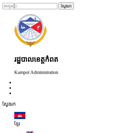
ស្វែងរក
រដ្ឋបាលខេត្តកំពត
Kampot Administration
ស្វែងរក
ខ្មែរ