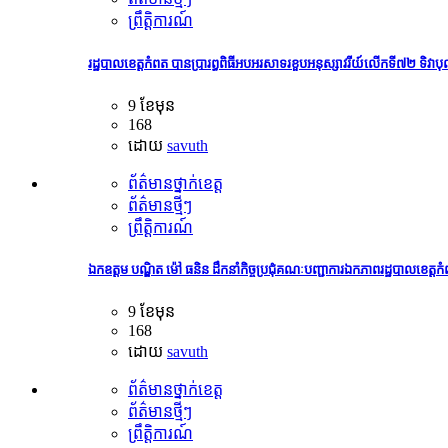
ព្រឹត្តិការណ៍
រដ្ឋបាលខេត្តកំពត បានប្រារព្ធពិធីអបអរសាទរខួបអនុស្សាវរីយ៍លើកទី៧២ ទិវាបុណ
9 ខែមុន
168
ដោយ
savuth
ព័ត៌មានថ្នាក់ខេត្ត
ព័ត៌មានថ្មីៗ
ព្រឹត្តិការណ៍
ឯកឧត្តម បណ្ឌិត ម៉ៅ ធនិន ដឹកនាំកិច្ចប្រជុំគណៈបញ្ជាការឯកភាពរដ្ឋបាលខេត្តក
9 ខែមុន
168
ដោយ
savuth
ព័ត៌មានថ្នាក់ខេត្ត
ព័ត៌មានថ្មីៗ
ព្រឹត្តិការណ៍