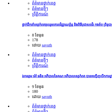
ព័ត៌មានថ្នាក់ខេត្ត
ព័ត៌មានថ្មីៗ
ព្រឹត្តិការណ៍
ថ្នាក់ដឹកនាំខេត្តកំពតចូលរួមគោរពវិញ្ញាណក្ខ័ន្ធ និងពិធីបូជាសពវីរៈកងទ័ព ព្រិន
8 ខែមុន
178
ដោយ
savuth
ព័ត៌មានថ្នាក់ខេត្ត
ព័ត៌មានថ្មីៗ
ព្រឹត្តិការណ៍
ឯកឧត្តម ម៉ៅ ធនិន អភិបាលនៃគណៈអភិបាលខេត្តកំពត បានអញ្ជើញបើកការដ្ឋានសាង
9 ខែមុន
180
ដោយ
savuth
ព័ត៌មានថ្នាក់ខេត្ត
ព័ត៌មានថ្មីៗ